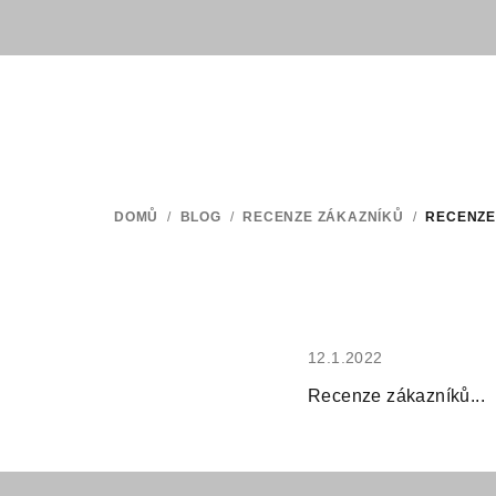
Přejít
na
obsah
DOMŮ
/
BLOG
/
RECENZE ZÁKAZNÍKŮ
/
RECENZE
12.1.2022
Recenze zákazníků...
Z