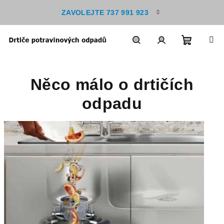
Přejít
ZAVOLEJTE 737 991 923
na
obsah
Nákupn
Hledat
Přihlášení
Něco málo o drtičích
košík
odpadu