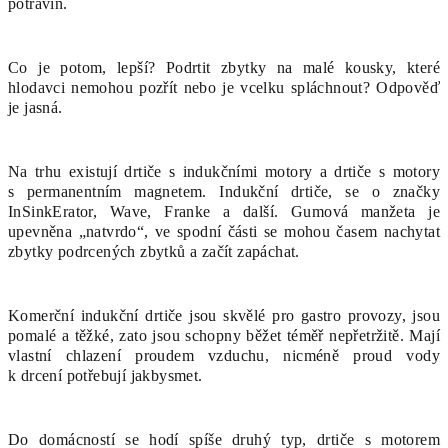
potravin.
Co je potom, lepší? Podrtit zbytky na malé kousky, které
hlodavci nemohou pozřít nebo je vcelku spláchnout? Odpověď
je jasná.
Na trhu existují drtiče s indukčními motory a drtiče s motory
s permanentním magnetem. Indukční drtiče, se o značky
InSinkErator, Wave, Franke a další. Gumová manžeta je
upevněna „natvrdo“, ve spodní části se mohou časem nachytat
zbytky podrcených zbytků a začít zapáchat.
Komerční indukční drtiče jsou skvělé pro gastro provozy, jsou
pomalé a těžké, zato jsou schopny běžet téměř nepřetržitě. Mají
vlastní chlazení proudem vzduchu, nicméně proud vody
k drcení potřebují jakbysmet.
Do domácností se hodí spíše druhý typ, drtiče s motorem