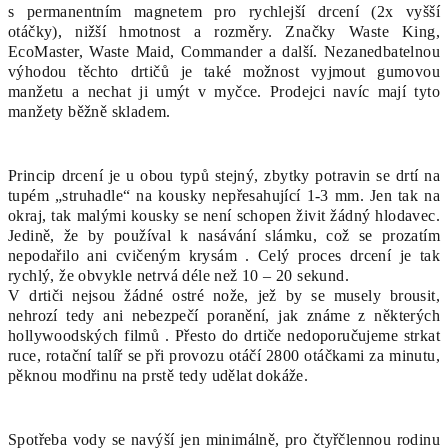
s permanentním magnetem pro rychlejší drcení (2x vyšší
otáčky), nižší hmotnost a rozměry. Značky Waste King,
EcoMaster, Waste Maid, Commander a další. Nezanedbatelnou
výhodou těchto drtičů je také možnost vyjmout gumovou
manžetu a nechat ji umýt v myčce. Prodejci navíc mají tyto
manžety běžně skladem.
Princip drcení je u obou typů stejný, zbytky potravin se drtí na
tupém „struhadle“ na kousky nepřesahující 1-3 mm. Jen tak na
okraj, tak malými kousky se není schopen živit žádný hlodavec.
Jedině, že by používal k nasávání slámku, což se prozatím
nepodařilo ani cvičeným krysám . Celý proces drcení je tak
rychlý, že obvykle netrvá déle než 10 – 20 sekund.
V drtiči nejsou žádné ostré nože, jež by se musely brousit,
nehrozí tedy ani nebezpečí poranění, jak známe z některých
hollywoodských filmů . Přesto do drtiče nedoporučujeme strkat
ruce, rotační talíř se při provozu otáčí 2800 otáčkami za minutu,
pěknou modřinu na prstě tedy udělat dokáže.
Spotřeba vody se navýší jen minimálně, pro čtyřčlennou rodinu