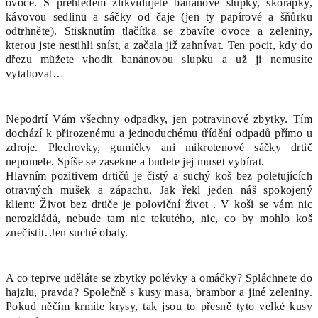
ovoce. S přehledem zlikvidujete banánové slupky, skořápky,
kávovou sedlinu a sáčky od čaje (jen ty papírové a šňůrku
odtrhněte). Stisknutím tlačítka se zbavíte ovoce a zeleniny,
kterou jste nestihli sníst, a začala již zahnívat. Ten pocit, kdy do
dřezu můžete vhodit banánovou slupku a už ji nemusíte
vytahovat…
Nepodrtí Vám všechny odpadky, jen potravinové zbytky. Tím
dochází k přirozenému a jednoduchému třídění odpadů přímo u
zdroje. Plechovky, gumičky ani mikrotenové sáčky drtič
nepomele. Spíše se zasekne a budete jej muset vybírat.
Hlavním pozitivem drtičů je čistý a suchý koš bez poletujících
otravných mušek a zápachu. Jak řekl jeden náš spokojený
klient: Život bez drtiče je poloviční život . V koši se vám nic
nerozkládá, nebude tam nic tekutého, nic, co by mohlo koš
znečistit. Jen suché obaly.
A co teprve uděláte se zbytky polévky a omáčky? Spláchnete do
hajzlu, pravda? Společně s kusy masa, brambor a jiné zeleniny.
Pokud něčím krmíte krysy, tak jsou to přesně tyto velké kusy