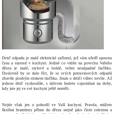
Drtič odpadu je malé elektrické zařízení, jež vám ušetří spoustu
času a starostí v kuchyni. Jediné co vidíte na povrchu Vašeho
dřezu je malé, stylové a lesklé, velmi nenápadné tlačítko.
Doslovně by se dalo říct, že se svých potravinových odpadů
zbavíte pouhým stiskem tlačítka. Jinak o drtiči vůbec nevíte. Až
jednou drtič vyzkoušíte, s údivem budete vzpomínat na doby,
kdy jste jej ve své kuchyni ještě neměli.
Nejde však jen o pohodlí ve Vaší kuchyni. Pravda, můžete
škrábat brambory přímo do dřezu stejně jako čistit zeleninu a