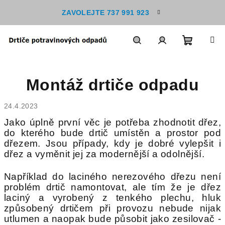
Přejít
ZAVOLEJTE 737 991 923
na
obsah
Nákupn
Hledat
Přihlášení
Montáž drtiče odpadu
košík
24.4.2023
Jako úplně první věc je potřeba zhodnotit dřez,
do kterého bude drtič umístěn a prostor pod
dřezem. Jsou případy, kdy je dobré vylepšit i
dřez a vyměnit jej za modernější a odolnější.
Například do laciného nerezového dřezu není
problém drtič namontovat, ale tím že je dřez
laciný a vyrobený z tenkého plechu, hluk
způsobený drtičem při provozu nebude nijak
utlumen a naopak bude působit jako zesilovač -