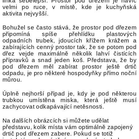
linka sebelepší. Prostor pod dřezem je navíc
velmi po ruce, v místě, kde je kuchyňská
aktivita nejvyšší.
Bohužel se často stává, že prostor pod dřezem
připomíná spíše přehlídku plastových
odpadních trubek, jdoucích křížem krážem a
zabírajících cenný prostor tak, že se potom pod
dřez vejde maximálně několik lahví čistících
přípravků a snad jeden koš. Představa, že by
pod dřezem měl zabírat prostor ještě drtič
odpadu, je pro některé hospodyňky přímo noční
můrou.
Úplně nejhorší případ je, kdy je pod některou
trubkou umístěna miska, která ještě musí
zachycovat odkapávající netěsnosti.
Na dalších obrázcích si můžete udělat
představu, kolik místa vám optimálně zapojený
drtič pod dřezem zabere. Pokud se totiž