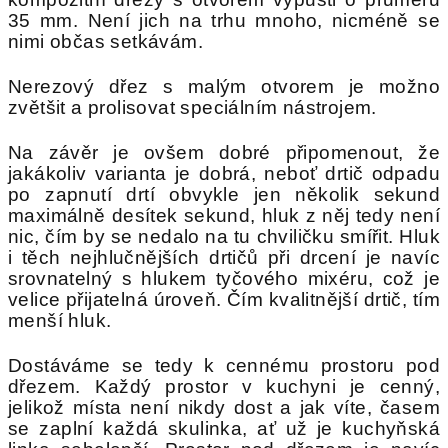
35 mm. Není jich na trhu mnoho, nicméně se
nimi občas setkávám.
Nerezový dřez s malým otvorem je možno
zvětšit a prolisovat speciálním nástrojem.
Na závěr je ovšem dobré připomenout, že
jakákoliv varianta je dobrá, neboť drtič odpadu
po zapnutí drtí obvykle jen několik sekund
maximálně desítek sekund, hluk z něj tedy není
nic, čím by se nedalo na tu chviličku smířit. Hluk
i těch nejhlučnějších drtičů při drcení je navíc
srovnatelný s hlukem tyčového mixéru, což je
velice přijatelná úroveň. Čím kvalitnější drtič, tím
menší hluk.
Dostáváme se tedy k cennému prostoru pod
dřezem. Každý prostor v kuchyni je cenný,
jelikož místa není nikdy dost a jak víte, časem
se zaplní každá skulinka, ať už je kuchyňská