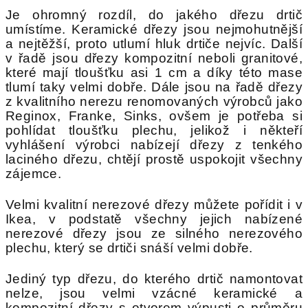
Je ohromný rozdíl, do jakého dřezu drtič
umístíme. Keramické dřezy jsou nejmohutnější
a nejtěžší, proto utlumí hluk drtiče nejvíc. Další
v řadě jsou dřezy kompozitní neboli granitové,
které mají tloušťku asi 1 cm a díky této mase
tlumí taky velmi dobře. Dále jsou na řadě dřezy
z kvalitního nerezu renomovaných výrobců jako
Reginox, Franke, Sinks, ovšem je potřeba si
pohlídat tloušťku plechu, jelikož i někteří
vyhlášení výrobci nabízejí dřezy z tenkého
laciného dřezu, chtějí prostě uspokojit všechny
zájemce.
Velmi kvalitní nerezové dřezy můžete pořídit i v
Ikea, v podstatě všechny jejich nabízené
nerezové dřezy jsou ze silného nerezového
plechu, který se drtiči snáší velmi dobře.
Jediný typ dřezu, do kterého drtič namontovat
nelze, jsou velmi vzácné keramické a
kompozitní dřezy s otvorem výpusti o průměru