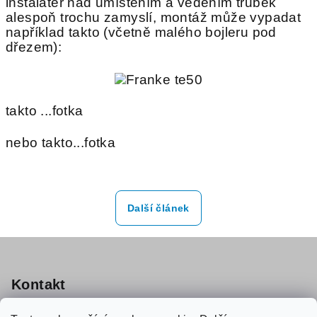
instalatér nad umístěním a vedením trubek
alespoň trochu zamyslí, montáž může vypadat
například takto (včetně malého bojleru pod
dřezem):
takto ...fotka
nebo takto...fotka
Další článek
Z
á
p
Kontakt
a