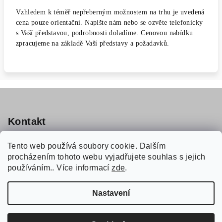
Vzhledem k téměř nepřeberným možnostem na trhu je uvedená
cena pouze orientační. Napište nám nebo se ozvěte telefonicky
s Vaší představou, podrobnosti doladíme. Cenovou nabídku
zpracujeme na základě Vaší představy a požadavků.
Z
á
p
Kontakt
a
valka.martin
@
gmail.com
Tento web používá soubory cookie. Dalším
t
tel: 737 991 923
procházením tohoto webu vyjadřujete souhlas s jejich
í
Impera Maxima s.r.o. V Zátiší 810/1 Ostrava 709 00
používáním.. Více informací
zde
.
Nastavení
Copyright 2026
Drtiče potravinových odpadů
. Všechna
práva vyhrazena.