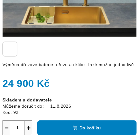
Výměna dřezové baterie, dřezu a drtiče. Také možno jednotlivě.
24 900 Kč
Měrná
Skladem u dodavatele
cena:
Můžeme doručit do:
11.8.2026
Kód:
92
−
+
Do košíku