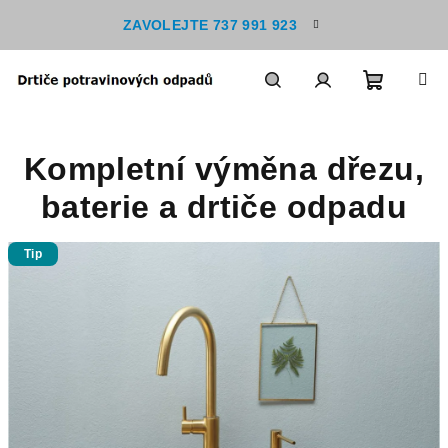
Přejít
ZAVOLEJTE 737 991 923
na
obsah
Nákupn
Hledat
Přihlášení
Kompletní výměna dřezu,
košík
baterie a drtiče odpadu
Tip