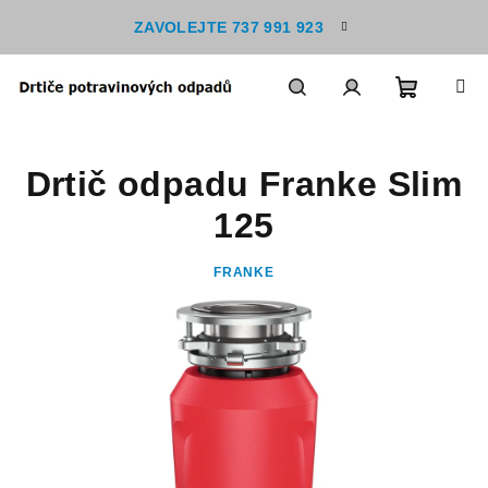
Přejít
ZAVOLEJTE 737 991 923
na
obsah
Nákupn
Hledat
Přihlášení
Drtič odpadu Franke Slim
košík
125
FRANKE